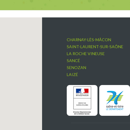
CHARNAY-LÈS-MÂCON
SAINT-LAURENT-SUR-SAÔNE
LA ROCHE VINEUSE
SANCÉ
SENOZAN
LAIZÉ