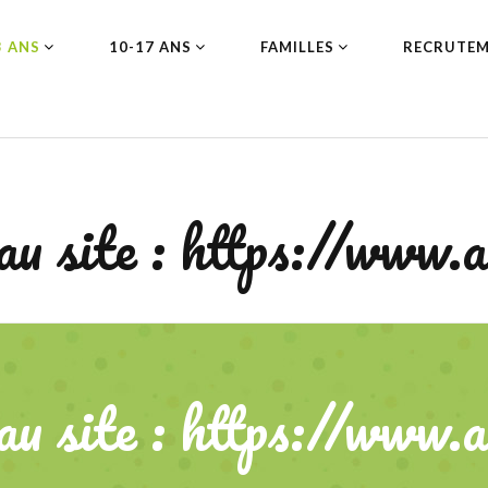
3 ANS
10-17 ANS
FAMILLES
RECRUTE
au
site
:
https://www.a
au
site
:
https://www.a