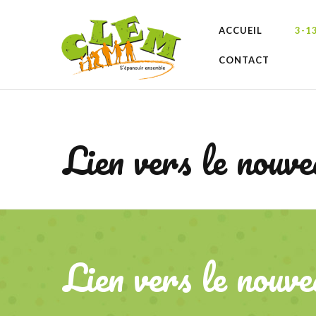
ACCUEIL
3-1
CONTACT
Lien
vers
le
nouve
Lien
vers
le
nouve